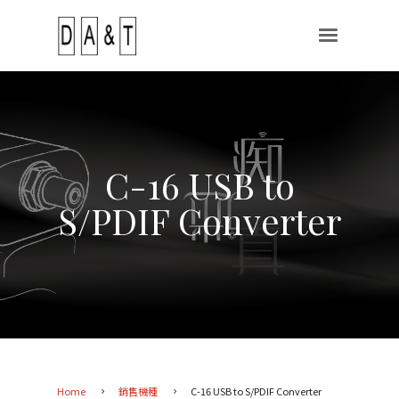
C-16 USB to
S/PDIF Converter
Home
銷售機種
C-16 USB to S/PDIF Converter